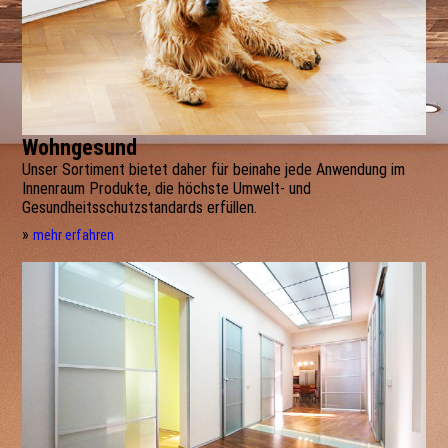
Wohngesund
Unser Sortiment bietet daher für beinahe jede Anwendung im
Innenraum Produkte, die höchste Umwelt- und
Gesundheitsschutzstandards erfüllen.
»
mehr erfahren