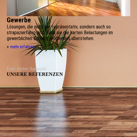
Gewerbe
Lösungen, die nicht nur repräsentativ, sondern auch so
strapazierfähig sind, dass sie die harten Belastungen im
gewerblichen Bereich problemlos überstehen.
»
mehr erfahren
Eine kleine Auswahl
UNSERE REFERENZEN