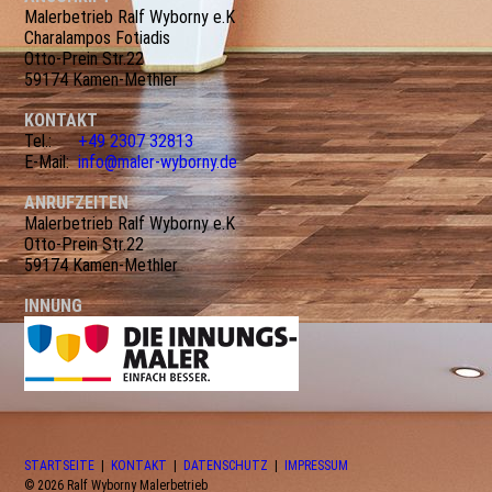
Malerbetrieb Ralf Wyborny e.K
Charalampos Fotiadis
Otto-Prein Str.22
59174 Kamen-Methler
KONTAKT
Tel.:
+49 2307 32813
E-Mail:
info@maler-wyborny.de
ANRUFZEITEN
Malerbetrieb Ralf Wyborny e.K
Otto-Prein Str.22
59174 Kamen-Methler
INNUNG
STARTSEITE
|
KONTAKT
|
DATEN­SCHUTZ
|
IMPRESSUM
© 2026 Ralf Wyborny Malerbetrieb