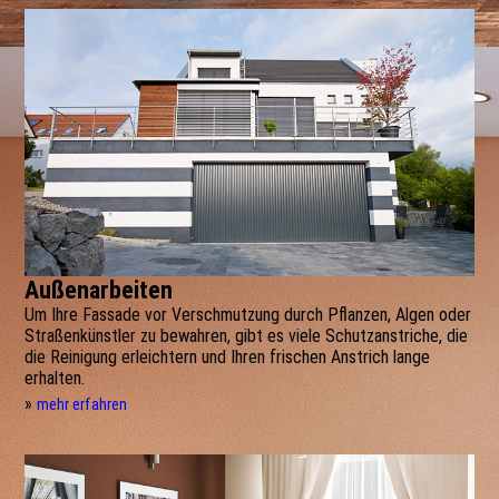
Außenarbeiten
Um Ihre Fassade vor Verschmutzung durch Pflanzen, Algen oder
Straßenkünstler zu bewahren, gibt es viele Schutzanstriche, die
die Reinigung erleichtern und Ihren frischen Anstrich lange
erhalten.
»
mehr erfahren