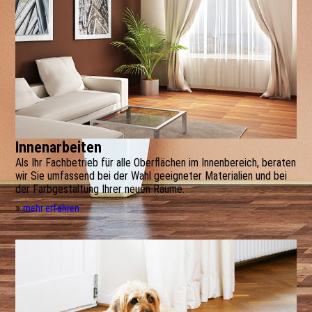
Innenarbeiten
Als Ihr Fachbetrieb für alle Oberflächen im Innenbereich, beraten
wir Sie umfassend bei der Wahl geeigneter Materialien und bei
der Farbgestaltung Ihrer neuen Räume.
»
mehr erfahren